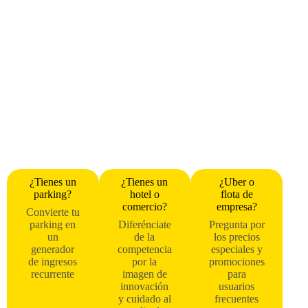
¿Tienes un
¿Tienes un
¿Uber o
parking?
hotel o
flota de
comercio?
empresa?
Convierte tu
parking en
Diferénciate
Pregunta por
un
de la
los precios
generador
competencia
especiales y
de ingresos
por la
promociones
recurrente
imagen de
para
innovación
usuarios
y cuidado al
frecuentes