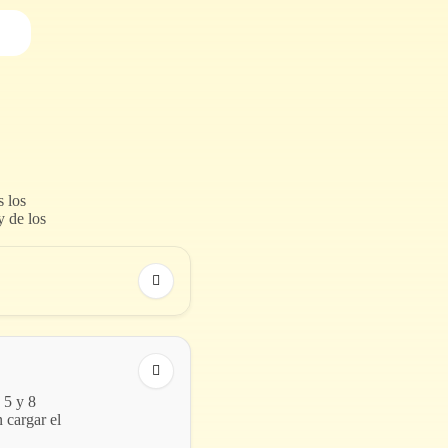
s los
y de los
 5 y 8
 cargar el