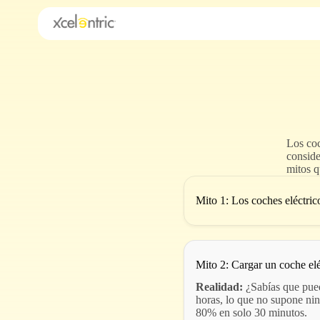
Blog
Hoteles
Parkings​
Farolas
Flotas de vehíc
Los coc
conside
Servicios
mitos q
Franquiciados
Mito 1: Los coches eléctri
Mito 2: Cargar un coche elé
Realidad:
¿Sabías que pued
horas, lo que no supone nin
80% en solo 30 minutos.