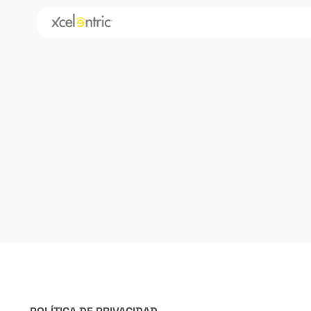
Blog
Hoteles
Parkings​
Farolas
Flotas de v
Servicios
Franquicia