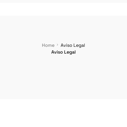
Instrucciones
FAQs
Home
Aviso Legal
Tarifas
Aviso Legal
ehículos
dos